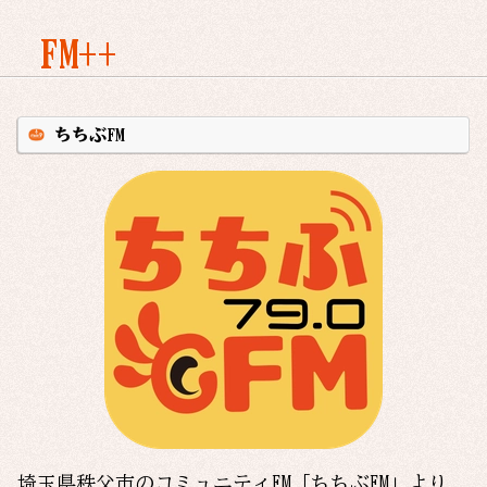
FM++
ちちぶFM
埼玉県秩父市のコミュニティFM「ちちぶFM」より、