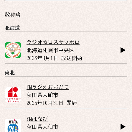
敬称略
北海道
ラジオカロスサッポロ
北海道
札幌市中央区
2026年3月1日 放送開始
東北
FMラジオおおだて
秋田県
大館市
2025年10月31日 閉局
FMはなび
秋田県
大仙市