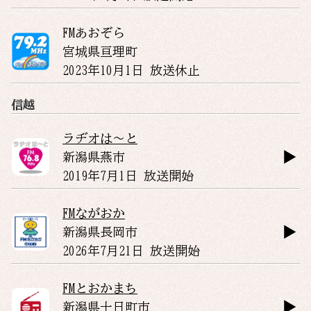
FMあおぞら
宮城県
亘理町
2023年10月1日 放送休止
信越
ラヂオは〜と
新潟県
燕市
2019年7月1日 放送開始
FMながおか
新潟県
長岡市
2026年7月21日 放送開始
FMとおかまち
新潟県
十日町市