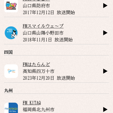
山口県
防府市
2017年12月12日 放送開始
FMスマイルウェ～ブ
山口県
山陽小野田市
2018年11月1日 放送開始
四国
FMはたらんど
高知県
四万十市
2023年12月20日 放送開始
九州
FM KITAQ
福岡県
北九州市