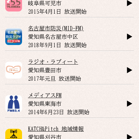
岐阜県
可児市
2015年4月1日 放送開始
名古屋市防災(MID-FM)
愛知県
名古屋市中区
2018年9月1日 放送開始
ラジオ・ラブィート
愛知県
豊田市
2017年元旦 放送開始
メディアスFM
愛知県
東海市
2014年6月23日 放送開始
KATCH&Pitch 地域情報
愛知県
刈谷市