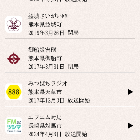
益城さいがいFM
熊本県
益城町
2019年3月26日 閉局
御船災害FM
熊本県
御船町
2017年3月31日 閉局
みつばちラジオ
熊本県
天草市
2017年12月3日 放送開始
エフエム対馬
長崎県
対馬市
2024年4月8日 放送開始