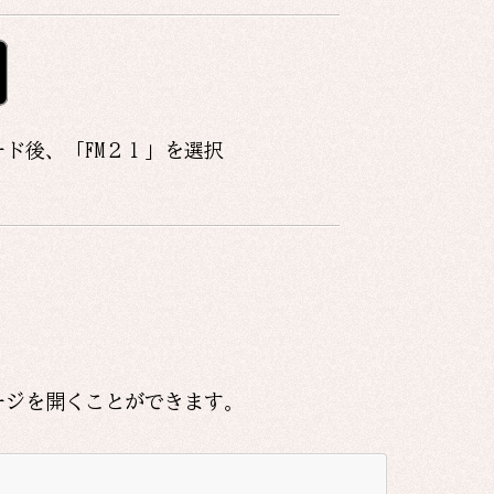
ード後、「
FM２１
」を選択
ージを開くことができます。