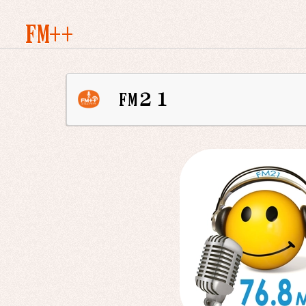
FM++
FM２１