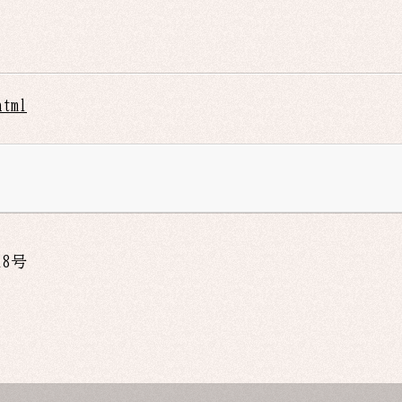
html
18
号