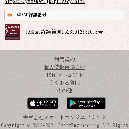
https://yumenet.jp/privacy.html
JASRAC許諾番号
JASRAC許諾第
9015232012Y31018
号
利用規約
個人情報保護方針
操作マニュアル
よくある質問
その他
株式会社スマートエンジニアリング
Copyright © 2013-2021
SmartEngineering All Rights